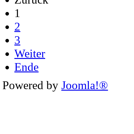
1
2
3
Weiter
Ende
Powered by
Joomla!®